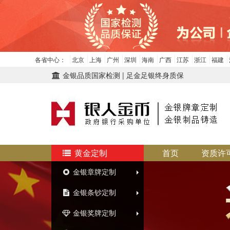
各省中心：
北京
上海
广州
深圳
海南
广西
江苏
浙江
福建
金银品质国家检测 | 足金足银终身质保
黄金定制
首页
资质许
金银章牌定制
金银条钞定制
金银奖牌定制