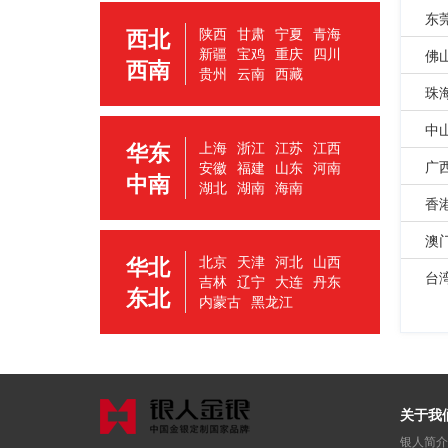
东
西北
陕西
甘肃
宁夏
青海
新疆
宝鸡
重庆
四川
佛
西南
贵州
云南
西藏
珠
中
华东
上海
浙江
江苏
江西
广
安徽
福建
山东
河南
中南
湖北
湖南
海南
香
澳
华北
北京
天津
河北
山西
台
吉林
辽宁
大连
丹东
东北
内蒙古
黑龙江
关于我
银人简介