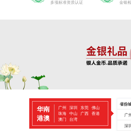
多项标准资质认证
金银
省份
华南
广州
深圳
东莞
佛山
珠海
中山
广西
香港
广
港澳
澳门
台湾
深