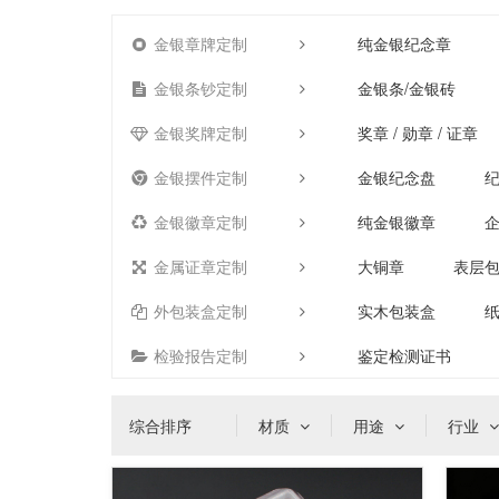
金银章牌定制
纯金银纪念章
金银条钞定制
金银条/金银砖
金银奖牌定制
奖章 / 勋章 / 证章
金银摆件定制
金银纪念盘
金银徽章定制
纯金银徽章
金属证章定制
大铜章
表层
外包装盒定制
实木包装盒
检验报告定制
鉴定检测证书
综合排序
材质
用途
行业