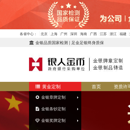
各省中心：
北京
上海
广州
深圳
海南
广西
江苏
浙江
福建
金银品质国家检测 | 足金足银终身质保
黄金定制
首页
资质许
金银章牌定制
金银条钞定制
金银奖牌定制