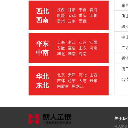
东
西北
陕西
甘肃
宁夏
青海
新疆
宝鸡
重庆
四川
佛
西南
贵州
云南
西藏
珠
中
华东
上海
浙江
江苏
江西
广
安徽
福建
山东
河南
中南
湖北
湖南
海南
香
澳
华北
北京
天津
河北
山西
台
吉林
辽宁
大连
丹东
东北
内蒙古
黑龙江
关于我
银人简介