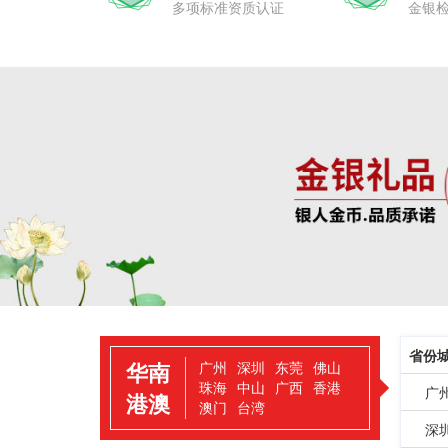
多项标准资质认证
金银
省份
华南
广州
深圳
东莞
佛山
珠海
中山
广西
香港
广
港澳
澳门
台湾
深