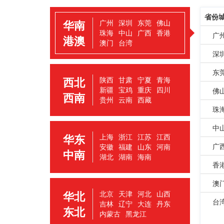
省份
华南
广州
深圳
东莞
佛山
珠海
中山
广西
香港
广
港澳
澳门
台湾
深
东
西北
陕西
甘肃
宁夏
青海
新疆
宝鸡
重庆
四川
佛
西南
贵州
云南
西藏
珠
中
华东
上海
浙江
江苏
江西
广
安徽
福建
山东
河南
中南
湖北
湖南
海南
香
澳
华北
北京
天津
河北
山西
台
吉林
辽宁
大连
丹东
东北
内蒙古
黑龙江