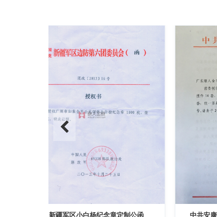
定制公函
中共安康市委优秀共产党员奖章定制