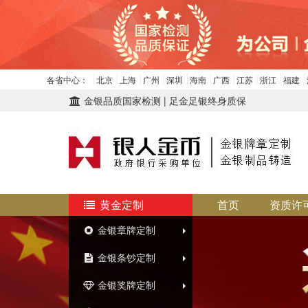
各省中心：
北京
上海
广州
深圳
海南
广西
江苏
浙江
福建
金银品质国家检测 | 足金足银终身质保
黄金定制
首页
资质许
金银章牌定制
金银条钞定制
金银奖牌定制