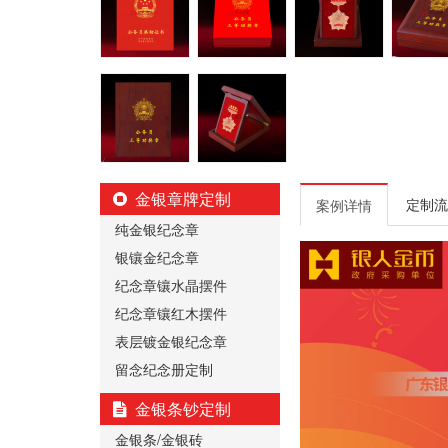
金银章牌定制
定制流
案例详情
纯金银纪念章
银镶金纪念章
纪念章镶水晶摆件
纪念章镶红木摆件
表层镀金银纪念章
留念纪念册定制
金银条钞定制
金银条/金银砖