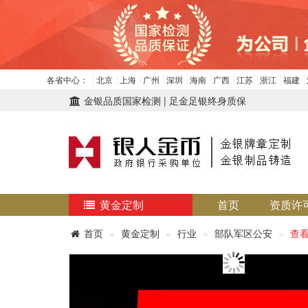
各省中心：
北京
上海
广州
深圳
海南
广西
江苏
浙江
福建
金银品质国家检测 | 足金足银终身质保
黄金定制
首页
资质许
首页
黄金定制
行业
部队军区公安
查