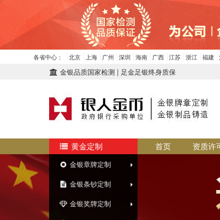
各省中心：
北京
上海
广州
深圳
海南
广西
江苏
浙江
福建
金银品质国家检测 | 足金足银终身质保
黄金定制
首页
资质许
金银章牌定制
金银条钞定制
金银奖牌定制