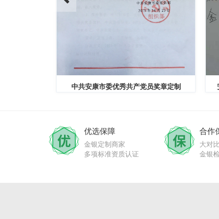
定制公函
中共安康市委优秀共产党员奖章定制
优选保障
合作
金银定制商家
大对
多项标准资质认证
金银