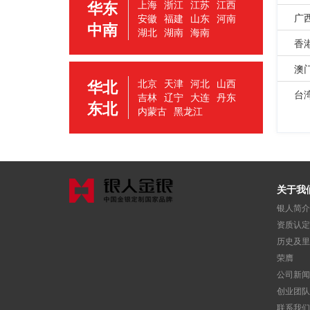
华东
上海
浙江
江苏
江西
广
安徽
福建
山东
河南
中南
湖北
湖南
海南
香
澳
华北
北京
天津
河北
山西
台
吉林
辽宁
大连
丹东
东北
内蒙古
黑龙江
关于我
银人简介
资质认定
历史及里
荣膺
公司新闻
创业团队
联系我们