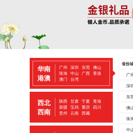
省份
华南
广州
深圳
东莞
佛山
珠海
中山
广西
香港
广
港澳
澳门
台湾
深
东
西北
陕西
甘肃
宁夏
青海
新疆
宝鸡
重庆
四川
佛
西南
贵州
云南
西藏
珠
中