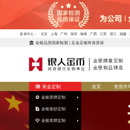
各省中心：
北京
上海
广州
深圳
海南
广西
江苏
浙江
福建
金银品质国家检测 | 足金足银终身质保
黄金定制
首页
资质许
金银章牌定制
金银条钞定制
金银奖牌定制